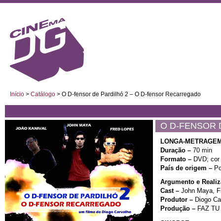
Início
>
Catálogo
>
O D-fensor de Pardilhó 2 – O D-fensor Recarregado
O D-FENSOR 
LONGA-METRAGEM
Duração –
70 min
Formato –
DVD; cor
País de origem –
Po
Argumento e Realiz
Cast –
John Maya, Fr
Produtor –
Diogo Ca
Produção –
FAZ TU